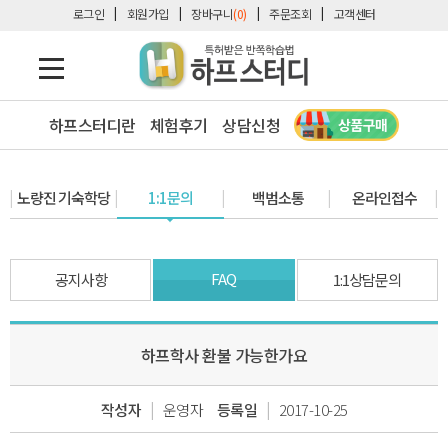
로그인
회원가입
장바구니
(0)
주문조회
고객센터
하프스터디란
체험후기
상담신청
노량진 기숙학당
1:1문의
백범소통
온라인접수
FAQ
공지사항
1:1상담문의
하프학사 환불 가능한가요
|
|
작성자
운영자
등록일
2017-10-25