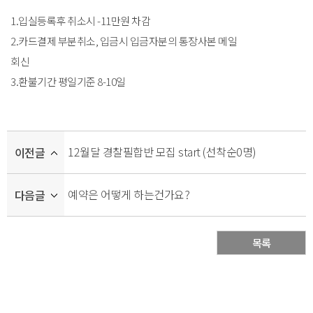
1.입실등록후 취소시 -11만원 차감
2.카드결제 부분취소, 입금시 입금자분의 통장사본 메일
회신
3.환불기간 평일기준 8-10일
12월달 경찰필합반 모집 start (선착순0명)
이전글
예약은 어떻게 하는건가요?
다음글
목록