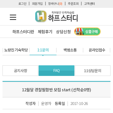
로그인
회원가입
장바구니
(0)
주문조회
고객센터
하프스터디란
체험후기
상담신청
노량진 기숙학당
1:1문의
백범소통
온라인접수
FAQ
공지사항
1:1상담문의
12월달 경찰필합반 모집 start (선착순0명)
|
|
작성자
운영자
등록일
2017-10-26