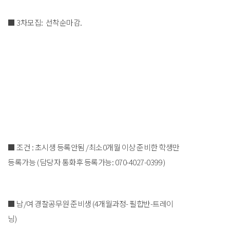
■ 3차모집: 선착순마감.
■ 조건 : 초시생 등록안됨 /최소0개월 이상 준비한 학생만
등록가능 ( 담당자 통화후 등록가능: 070-4027-0399 )
■ 남/여 경찰공무원 준비생 (4개월과정- 필합반-트레이
닝)