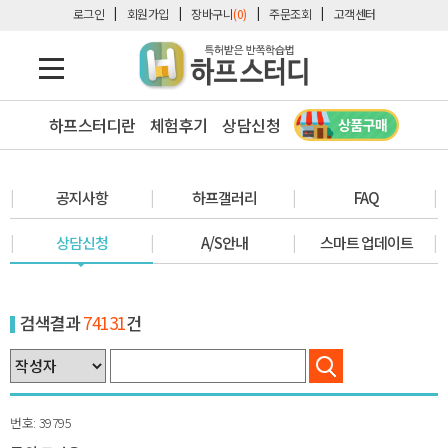
로그인
회원가입
장바구니
(0)
주문조회
고객센터
하프스터디란
체험후기
상담신청
공지사항
하프갤러리
FAQ
상담신청
A/S안내
스마트 업데이트
검색결과
74131
건
39795