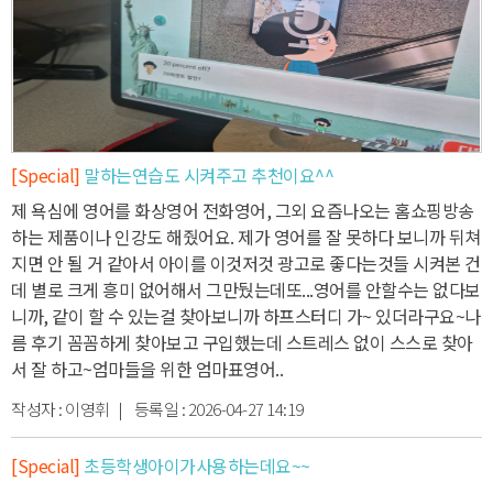
[Special]
말하는연습도 시켜주고 추천이요^^
제 욕심에 영어를 화상영어 전화영어, 그외 요즘나오는 홈쇼핑방송
하는 제품이나 인강도 해줬어요. 제
가 영어를 잘 못하다 보니까 뒤쳐
지면 안 될 거 같아서 아이를 이것저것 광고로 좋다는것들 시켜본 건
데 별로 크게 흥미 없어해서 그만뒀는데
또...영어를 안할수는 없다보
니까, 같이 할 수 있는걸 찾아보니까 하프스터디 가~ 있더라구요~
나
름 후기 꼼꼼하게 찾아보고 구입했는데 스트레스 없이 스스로 찾아
서 잘 하고~
엄마들을 위한 엄마표영어..
작성자 :
이영휘
| 등록일 :
2026-04-27 14:19
[Special]
초등학생아이가사용하는데요~~