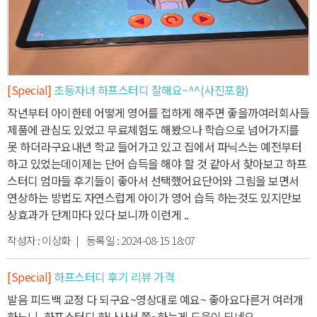
[Special]
초등자녀 하프스터디 잘해요~^^(사진포함)
작년부터 아이한테 어떻게 영어를 접하게 해주면 좋을까
여러회사들
제품에 관심도 있었고 무료체험도 해봤으나 학습으로 넘어가지를
못 하더라구요
내년 학교 들어가고 있고 집에서 파닉스는 예전부터
하고 있었는데
이제는 단어 습득을 해야 할 것 같아서 찾아보고 하프
스터디 엄마들 후기들이 좋아서 선택했어요
단어와 그림을 보면서
연상하는 방법도 자연스럽게 아이가 영어 습득 하는것도 있지만
보
상효과가 단계마다 있다 보니까 이런게 ..
작성자 :
이상화
| 등록일 :
2024-08-15 18:07
[Special]
하프스터디 후기 리뷰 가격
발음 피드백 교정 다 되구요~
영상대로 예요~ 좋아요
다른거 여러개
하느니, 하프스터디 하나사서 쭉~하는게 도움이 되네요 ..