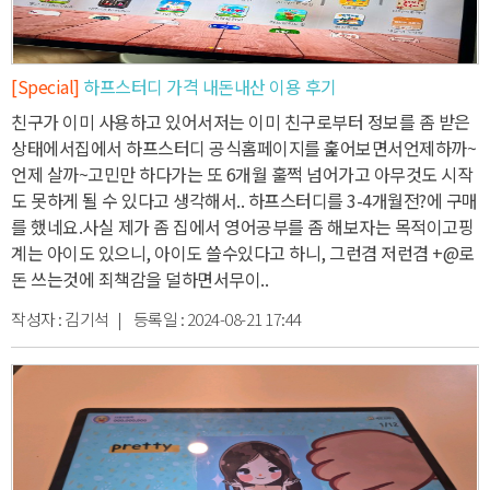
[Special]
하프스터디 가격 내돈내산 이용 후기
친구가 이미 사용하고 있어서
저는 이미 친구로부터 정보를 좀 받은
상태에서
집에서 하프스터디 공식홈페이지를 훑어보면서
언제하까~
언제 살까~고민만 하다가는
또 6개월 훌쩍 넘어가고 아무것도 시작
도 못하게 될 수 있다고 생각해서.. 하프스터디를 3-4개월전?에 구매
를 했네요.
사실 제가 좀 집에서 영어공부를 좀 해보자는 목적이고
핑
계는 아이도 있으니, 아이도 쓸수있다고 하니, 그런겸 저런겸 +@로
돈 쓰는것에 죄책감을 덜하면서
무이..
작성자 :
김기석
| 등록일 :
2024-08-21 17:44