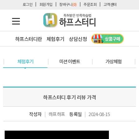
로그인
회원가입
장바구니
(0)
주문조회
고객센터
하프스터디란
체험후기
상담신청
체험후기
미션 이벤트
가상체험
하프스터디 후기 리뷰 가격
|
|
작성자
하프하프
등록일
2024-08-15