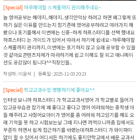
[Special]
하루해야할 스케줄까지 관리해주네요~
늘 영어공부는 해야지..해야지..생각만
막상 하려고 하면 왜그렇게 또
하기 싫은 이유를 만드는지 참
기존에 영어공부하려고 여러가지 해
봤으나 포기를해서 이번에는 신중~하게 하프스터디를 선택 했네요
하프스터디 는 가이드가 있어서 따라서 하기에 쉽네요~
하루해야할
스케줄까지 관리까지..
이번에는 포기하지 않고 오래 공부할 수 있을
것 같아요
콘텐츠자체가 따라하기에 쉽고 이해도 잘 되고 애니메이
션도 공감많이 됩니다^^
직장인들..
작성자 :
이윤석
| 등록일 :
2025-11-03 20:23
[Special]
학교교과수업 병행하기에 좋아요^^
인터넷 보니까 하프스터디 가 학교교과서영어 가 학교별로 들어가
있고
공부습관 잡기에 꽤 좋다고 좋다고 영어 어려워하는 중학생 아
들 해주려고 사줬어요
아이가 영어를 좀 어려워 하고
암기를 해도 오
래 기억을 못 하고 시험보는날 그때 지나면 까먹으니까
좀 집에서도
꾸준히 하면서 쉽게 접근하기를 바랬는데
하프스터디 가 와이파이
없이 할 수 있어서 어디서든 하기에도 좋지만
학교에서 배운 교과서