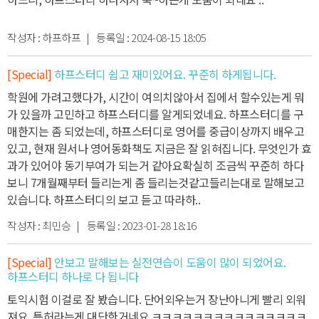
작성자 :
하프하프
| 등록일 :
2024-08-15 18:05
[Special]
하프스터디 쉽고 재미있어요. 꾸준히 하게됩니다.
학원에 가려고했다가, 시간이 여의치않아서 집에서 할수있는게 뭐
가 있을까 고민하고 하프스터디를 알게되었네요.
하프스터디를 구
매한지는 좀 되었는데, 하프스터디로 영어를 중급이상까지 배우고
있고, 현재 원서나 영어동화책도 지금은 잘 읽혀집니다.
무엇인가 효
과가 있어야 동기부여가 되는거 같아요
확실히 조금씩 꾸준히 하다
보니 7개월째부터 들리는게 좀 들리는것같고
들리는대로 말해보고
있습니다.
하프스터디의 보고 듣고 따라하..
작성자 :
최민승
| 등록일 :
2023-01-28 18:16
[Special]
안보고 말해보는 실전연습이 도움이 많이 되었어요.
하프스터디 하나로 다 됩니다
토익시험 이걸로 잘 봤습니다. 단어외우는거 장난아니게 빨리 외워
져요. 특허라는게 대단한거네요 ㅋㅋㅋㅋㅋㅋㅋㅋㅋㅋㅋㅋㅋㅋㅋ