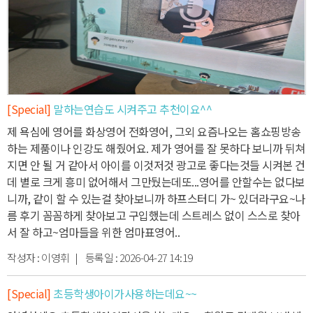
[Special]
말하는연습도 시켜주고 추천이요^^
제 욕심에 영어를 화상영어 전화영어, 그외 요즘나오는 홈쇼핑방송
하는 제품이나 인강도 해줬어요. 제
가 영어를 잘 못하다 보니까 뒤쳐
지면 안 될 거 같아서 아이를 이것저것 광고로 좋다는것들 시켜본 건
데 별로 크게 흥미 없어해서 그만뒀는데
또...영어를 안할수는 없다보
니까, 같이 할 수 있는걸 찾아보니까 하프스터디 가~ 있더라구요~
나
름 후기 꼼꼼하게 찾아보고 구입했는데 스트레스 없이 스스로 찾아
서 잘 하고~
엄마들을 위한 엄마표영어..
작성자 :
이영휘
| 등록일 :
2026-04-27 14:19
[Special]
초등학생아이가사용하는데요~~