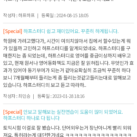
작성자 :
하프하프
| 등록일 :
2024-08-15 18:05
[Special]
하프스터디 쉽고 재미있어요. 꾸준히 하게됩니다.
학원에 가려고했다가, 시간이 여의치않아서 집에서 할수있는게 뭐
가 있을까 고민하고 하프스터디를 알게되었네요.
하프스터디를 구
매한지는 좀 되었는데, 하프스터디로 영어를 중급이상까지 배우고
있고, 현재 원서나 영어동화책도 지금은 잘 읽혀집니다.
무엇인가 효
과가 있어야 동기부여가 되는거 같아요
확실히 조금씩 꾸준히 하다
보니 7개월째부터 들리는게 좀 들리는것같고
들리는대로 말해보고
있습니다.
하프스터디의 보고 듣고 따라하..
작성자 :
최민승
| 등록일 :
2023-01-28 18:16
[Special]
안보고 말해보는 실전연습이 도움이 많이 되었어요.
하프스터디 하나로 다 됩니다
토익시험 이걸로 잘 봤습니다. 단어외우는거 장난아니게 빨리 외워
져요. 특허라는게 대단한거네요 ㅋㅋㅋㅋㅋㅋㅋㅋㅋㅋㅋㅋㅋㅋㅋ