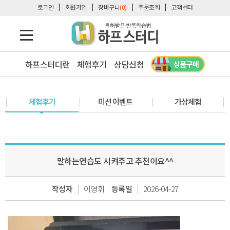
로그인
회원가입
장바구니
(0)
주문조회
고객센터
하프스터디란
체험후기
상담신청
체험후기
미션 이벤트
가상체험
말하는연습도 시켜주고 추천이요^^
|
|
작성자
이영휘
등록일
2026-04-27