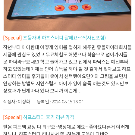
[Special]
초등자녀 하프스터디 잘해요~^^(사진포함)
작년부터 아이한테 어떻게 영어를 접하게 해주면 좋을까
여러회사들
제품에 관심도 있었고 무료체험도 해봤으나 학습으로 넘어가지를
못 하더라구요
내년 학교 들어가고 있고 집에서 파닉스는 예전부터
하고 있었는데
이제는 단어 습득을 해야 할 것 같아서 찾아보고 하프
스터디 엄마들 후기들이 좋아서 선택했어요
단어와 그림을 보면서
연상하는 방법도 자연스럽게 아이가 영어 습득 하는것도 있지만
보
상효과가 단계마다 있다 보니까 이런게 ..
작성자 :
이상화
| 등록일 :
2024-08-15 18:07
[Special]
하프스터디 후기 리뷰 가격
발음 피드백 교정 다 되구요~
영상대로 예요~ 좋아요
다른거 여러개
하느니, 하프스터디 하나사서 쭉~하는게 도움이 되네요 ..