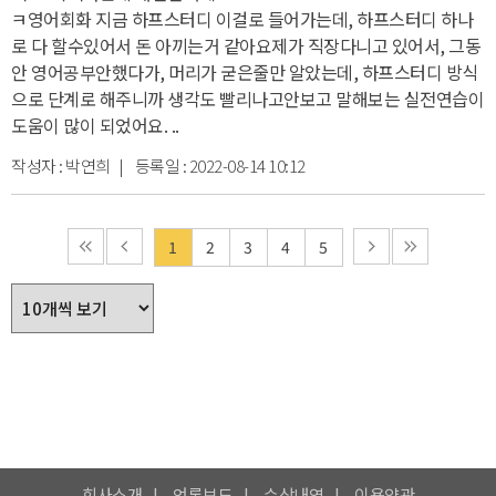
ㅋ
영어회화 지금 하프스터디 이걸로 들어가는데, 하프스터디 하나
로 다 할수있어서 돈 아끼는거 같아요
제가 직장다니고 있어서, 그동
안 영어공부안했다가, 머리가 굳은줄만 알았는데, 하프스터디 방식
으로 단계로 해주니까 생각도 빨리나고
안보고 말해보는 실전연습이
도움이 많이 되었어요. ..
작성자 :
박연희
| 등록일 :
2022-08-14 10:12
1
2
3
4
5
회사소개
언론보도
수상내역
이용약관