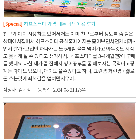
[Special]
하프스터디 가격 내돈내산 이용 후기
친구가 이미 사용하고 있어서
저는 이미 친구로부터 정보를 좀 받은
상태에서
집에서 하프스터디 공식홈페이지를 훑어보면서
언제하까~
언제 살까~고민만 하다가는
또 6개월 훌쩍 넘어가고 아무것도 시작
도 못하게 될 수 있다고 생각해서.. 하프스터디를 3-4개월전?에 구매
를 했네요.
사실 제가 좀 집에서 영어공부를 좀 해보자는 목적이고
핑
계는 아이도 있으니, 아이도 쓸수있다고 하니, 그런겸 저런겸 +@로
돈 쓰는것에 죄책감을 덜하면서
무이..
작성자 :
김기석
| 등록일 :
2024-08-21 17:44