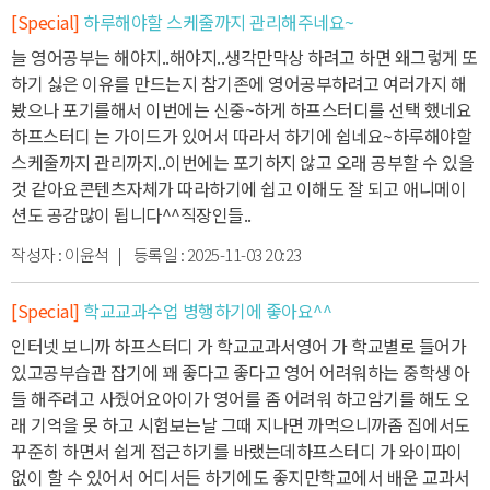
[Special]
하루해야할 스케줄까지 관리해주네요~
늘 영어공부는 해야지..해야지..생각만
막상 하려고 하면 왜그렇게 또
하기 싫은 이유를 만드는지 참
기존에 영어공부하려고 여러가지 해
봤으나 포기를해서 이번에는 신중~하게 하프스터디를 선택 했네요
하프스터디 는 가이드가 있어서 따라서 하기에 쉽네요~
하루해야할
스케줄까지 관리까지..
이번에는 포기하지 않고 오래 공부할 수 있을
것 같아요
콘텐츠자체가 따라하기에 쉽고 이해도 잘 되고 애니메이
션도 공감많이 됩니다^^
직장인들..
작성자 :
이윤석
| 등록일 :
2025-11-03 20:23
[Special]
학교교과수업 병행하기에 좋아요^^
인터넷 보니까 하프스터디 가 학교교과서영어 가 학교별로 들어가
있고
공부습관 잡기에 꽤 좋다고 좋다고 영어 어려워하는 중학생 아
들 해주려고 사줬어요
아이가 영어를 좀 어려워 하고
암기를 해도 오
래 기억을 못 하고 시험보는날 그때 지나면 까먹으니까
좀 집에서도
꾸준히 하면서 쉽게 접근하기를 바랬는데
하프스터디 가 와이파이
없이 할 수 있어서 어디서든 하기에도 좋지만
학교에서 배운 교과서