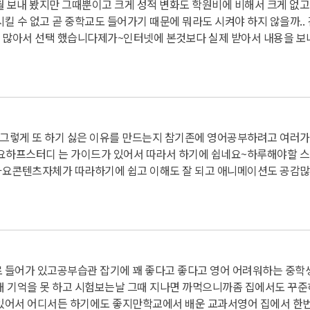
 보내 봤지만 그때뿐이고 크게 성적 변화도 학원비에 비해서 크게 없고
킬 수 없고 곧 중학교도 들어가기 때문에 뭐라도 시켜야 하지 않을까..
 많아서 선택 했습니다
제가~인터넷에 본것보다 실제 받아서 내용을 보
그렇게 또 하기 싫은 이유를 만드는지 참
기존에 영어공부하려고 여러가
요
하프스터디 는 가이드가 있어서 따라서 하기에 쉽네요~
하루해야할 스
아요
콘텐츠자체가 따라하기에 쉽고 이해도 잘 되고 애니메이션도 공감많
 들어가 있고
공부습관 잡기에 꽤 좋다고 좋다고 영어 어려워하는 중학
래 기억을 못 하고 시험보는날 그때 지나면 까먹으니까
좀 집에서도 꾸준
 있어서 어디서든 하기에도 좋지만
학교에서 배운 교과서영어 집에서 한번