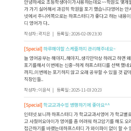
안녕하세요 초등학생아이가사용하는데요~~
학원도 몇개월
가 가기 싫어해서 과감히 학원을 포기 했습니다
영어는 안시
넷에서 주니어쪽으로는 하프스터디가 좋다고 하는 내용이
디 영어가 다..
작성자 :
곽지은
| 등록일 :
2026-02-09 23:30
[Special]
하루해야할 스케줄까지 관리해주네요~
늘 영어공부는 해야지..해야지..생각만
막상 하려고 하면 왜
포기를해서 이번에는 신중~하게 하프스터디를 선택 했네
까지..
이번에는 포기하지 않고 오래 공부할 수 있을 것 같
직장인들..
작성자 :
이윤석
| 등록일 :
2025-11-03 20:23
[Special]
학교교과수업 병행하기에 좋아요^^
인터넷 보니까 하프스터디 가 학교교과서영어 가 학교별로
고 사줬어요
아이가 영어를 좀 어려워 하고
암기를 해도 오
접근하기를 바랬는데
하프스터디 가 와이파이 없이 할 수