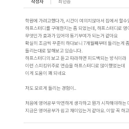
작성자
|
최민승
학원에 가려고했다가, 시간이 여의치않아서 집에서 할수
하프스터디를 구매한지는 좀 되었는데, 하프스터디로 영어
무엇인가 효과가 있어야 동기부여가 되는거 같아요
확실히 조금씩 꾸준히 하다보니 7개월째부터 들리는게 
들리는대로 말해보고 있습니다.
하프스터디의 보고 듣고 따라하면 피드백되는 방식이라
이런 스피킹위주로 연습을 하프스터디로 많이했었는데
이게 도움이 꽤 되네요
저도 모르게 들리는 경험이..
처음에 영어공부 막연하게 생각하고 뭔가 시작해야하는 
지금은 영어공부가 쉽고 재미있는거 같아요. 이말 꼭 하고