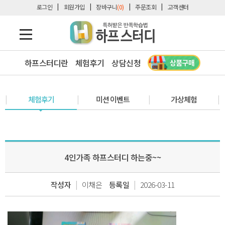
로그인
회원가입
장바구니
(0)
주문조회
고객센터
하프스터디란
체험후기
상담신청
체험후기
미션 이벤트
가상체험
4인가족 하프스터디 하는중~~
|
|
작성자
이채은
등록일
2026-03-11