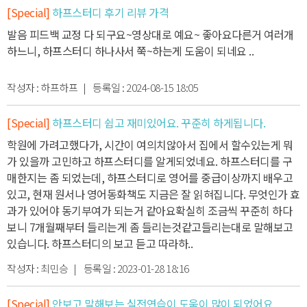
[Special]
하프스터디 후기 리뷰 가격
발음 피드백 교정 다 되구요~
영상대로 예요~ 좋아요
다른거 여러개
하느니, 하프스터디 하나사서 쭉~하는게 도움이 되네요 ..
작성자 :
하프하프
| 등록일 :
2024-08-15 18:05
[Special]
하프스터디 쉽고 재미있어요. 꾸준히 하게됩니다.
학원에 가려고했다가, 시간이 여의치않아서 집에서 할수있는게 뭐
가 있을까 고민하고 하프스터디를 알게되었네요.
하프스터디를 구
매한지는 좀 되었는데, 하프스터디로 영어를 중급이상까지 배우고
있고, 현재 원서나 영어동화책도 지금은 잘 읽혀집니다.
무엇인가 효
과가 있어야 동기부여가 되는거 같아요
확실히 조금씩 꾸준히 하다
보니 7개월째부터 들리는게 좀 들리는것같고
들리는대로 말해보고
있습니다.
하프스터디의 보고 듣고 따라하..
작성자 :
최민승
| 등록일 :
2023-01-28 18:16
[Special]
안보고 말해보는 실전연습이 도움이 많이 되었어요.