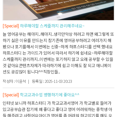
[Special]
하루해야할 스케줄까지 관리해주네요~
늘 영어공부는 해야지..해야지..생각만
막상 하려고 하면 왜그렇게 또
하기 싫은 이유를 만드는지 참
기존에 영어공부하려고 여러가지 해
봤으나 포기를해서 이번에는 신중~하게 하프스터디를 선택 했네요
하프스터디 는 가이드가 있어서 따라서 하기에 쉽네요~
하루해야할
스케줄까지 관리까지..
이번에는 포기하지 않고 오래 공부할 수 있을
것 같아요
콘텐츠자체가 따라하기에 쉽고 이해도 잘 되고 애니메이
션도 공감많이 됩니다^^
직장인들..
작성자 :
이윤석
| 등록일 :
2025-11-03 20:23
[Special]
학교교과수업 병행하기에 좋아요^^
인터넷 보니까 하프스터디 가 학교교과서영어 가 학교별로 들어가
있고
공부습관 잡기에 꽤 좋다고 좋다고 영어 어려워하는 중학생 아
들 해주려고 사줬어요
아이가 영어를 좀 어려워 하고
암기를 해도 오