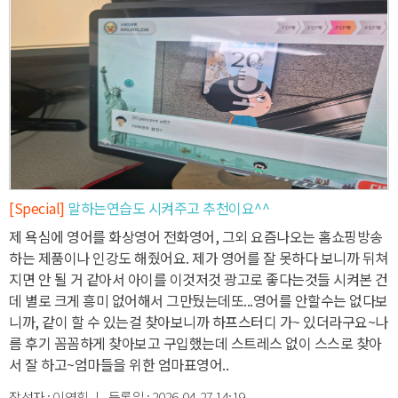
[Special]
말하는연습도 시켜주고 추천이요^^
제 욕심에 영어를 화상영어 전화영어, 그외 요즘나오는 홈쇼핑방송
하는 제품이나 인강도 해줬어요. 제
가 영어를 잘 못하다 보니까 뒤쳐
지면 안 될 거 같아서 아이를 이것저것 광고로 좋다는것들 시켜본 건
데 별로 크게 흥미 없어해서 그만뒀는데
또...영어를 안할수는 없다보
니까, 같이 할 수 있는걸 찾아보니까 하프스터디 가~ 있더라구요~
나
름 후기 꼼꼼하게 찾아보고 구입했는데 스트레스 없이 스스로 찾아
서 잘 하고~
엄마들을 위한 엄마표영어..
작성자 :
이영휘
| 등록일 :
2026-04-27 14:19