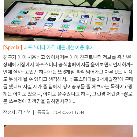
[Special]
하프스터디 가격 내돈내산 이용 후기
친구가 이미 사용하고 있어서
저는 이미 친구로부터 정보를 좀 받은
상태에서
집에서 하프스터디 공식홈페이지를 훑어보면서
언제하까~
언제 살까~고민만 하다가는
또 6개월 훌쩍 넘어가고 아무것도 시작
도 못하게 될 수 있다고 생각해서.. 하프스터디를 3-4개월전?에 구매
를 했네요.
사실 제가 좀 집에서 영어공부를 좀 해보자는 목적이고
핑
계는 아이도 있으니, 아이도 쓸수있다고 하니, 그런겸 저런겸 +@로
돈 쓰는것에 죄책감을 덜하면서
무이..
작성자 :
김기석
| 등록일 :
2024-08-21 17:44